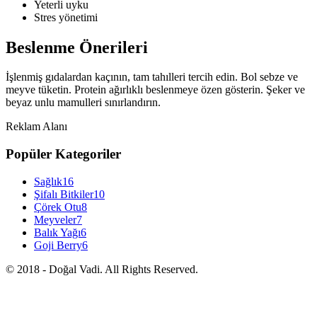
Yeterli uyku
Stres yönetimi
Beslenme Önerileri
İşlenmiş gıdalardan kaçının, tam tahılleri tercih edin. Bol sebze ve
meyve tüketin. Protein ağırlıklı beslenmeye özen gösterin. Şeker ve
beyaz unlu mamulleri sınırlandırın.
Reklam Alanı
Popüler Kategoriler
Sağlık
16
Şifalı Bitkiler
10
Çörek Otu
8
Meyveler
7
Balık Yağı
6
Goji Berry
6
© 2018 - Doğal Vadi. All Rights Reserved.