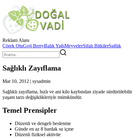
Reklam Alanı
Çörek Otu
Goji Berry
Balık Yağı
Meyveler
Şifalı Bitkiler
Sağlık
Sağlıklı Zayıflama
Mar 10, 2012 | sysadmin
Sağlıklı zayıflama, hızlı ve ani kilo kaybından ziyade sürdürülebilir
yaşam tarzı değişiklikleriyle mümkündür.
Temel Prensipler
Düzenli ve dengeli beslenme
Günde en az 8 bardak su içme
Düzenli fiziksel aktivite