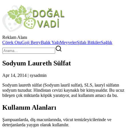
Reklam Alanı
Çörek Otu
Goji Berry
Balık Yağı
Meyveler
Şifalı Bitkiler
Sağlık
Sodyum Laureth Sülfat
Apr 14, 2014 | sysadmin
Sodyum laureth sülfat (Sodyum lauril sulfat), SLS, lauryl sülfatın
sodyum tuzudur. Hindistan cevizi kaynaklı bir kimyasaldır. Bu ucuz
bileşen çok miktarda köpük yaratıyor, asıl kullanım amacı da bu.
Kullanım Alanları
Şampuanlarda, diş macunlarında, vücut temizleyicilerinde ve
deterjanlarda yaygın olarak kullanılır.