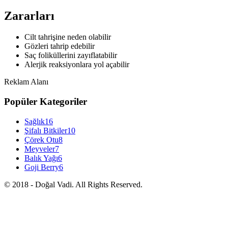
Zararları
Cilt tahrişine neden olabilir
Gözleri tahrip edebilir
Saç foliküllerini zayıflatabilir
Alerjik reaksiyonlara yol açabilir
Reklam Alanı
Popüler Kategoriler
Sağlık
16
Şifalı Bitkiler
10
Çörek Otu
8
Meyveler
7
Balık Yağı
6
Goji Berry
6
© 2018 - Doğal Vadi. All Rights Reserved.